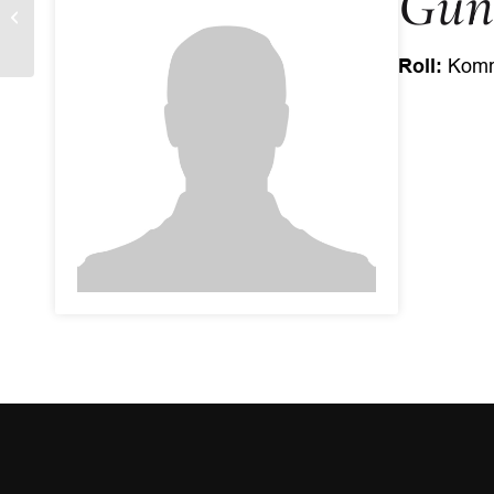
Guni
Pär Simonsson
Roll:
Komm