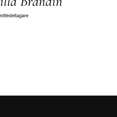
lla Brandin
ittédeltagare