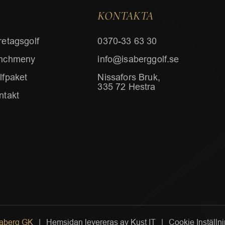
KONTAKTA
retagsgolf
0370-33 63 30
nchmeny
info@isaberggolf.se
lfpaket
Nissafors Bruk,
335 72 Hestra
ntakt
saberg GK
|
Hemsidan levereras av Kust IT
|
Cookie Inställn