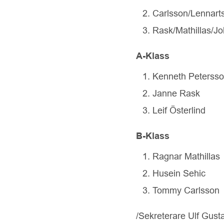
Carlsson/Lennart
Rask/Mathillas/J
A-Klass
Kenneth Peterss
Janne Rask
Leif Österlind
B-Klass
Ragnar Mathillas
Husein Sehic
Tommy Carlsson
/Sekreterare Ulf Gust