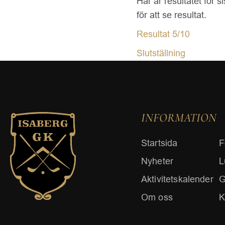
Här är resultatet för 
för att se resultat.
Resultat 5/10
Slutställning
INFORMATION
Startsida
F
Nyheter
L
Aktivitetskalender
G
Om oss
K