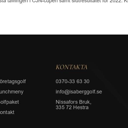
sista tävlingen i CJN-cupen samt slutresultatet för 2022. 
KONTAKTA
öretagsgolf
0370-33 63 30
unchmeny
info@isaberggolf.se
olfpaket
Nissafors Bruk,
335 72 Hestra
ontakt