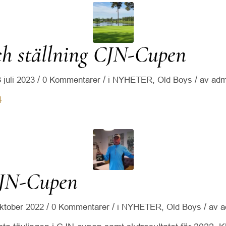
ch ställning CJN-Cupen
/
/
/
 juli 2023
0 Kommentarer
i
NYHETER
,
Old Boys
av
adm
4
g
CJN-Cupen
/
/
/
ktober 2022
0 Kommentarer
i
NYHETER
,
Old Boys
av
a