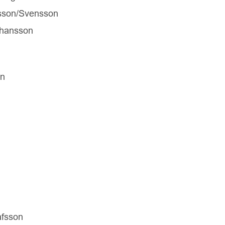
sson/Svensson
ohansson
on
afsson