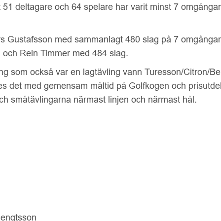
 51 deltagare och 64 spelare har varit minst 7 omgångar 
ars Gustafsson med sammanlagt 480 slag på 7 omgångar,
 och Rein Timmer med 484 slag.
ling som också var en lagtävling vann Turesson/Citron/B
es det med gemensam måltid på Golfkogen och prisutdeln
och småtävlingarna närmast linjen och närmast hål.
Bengtsson