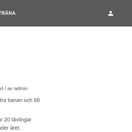
TRÄNA
/
ed
av
admin
stra banan och 68
r 20 tävlingar
der året.