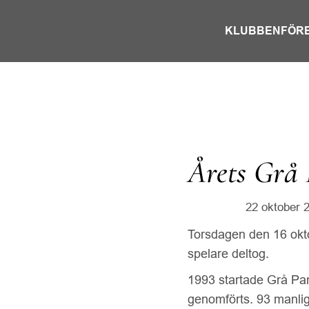
KLUBBEN
FÖR
Årets Grå 
22 oktober 
Torsdagen den 16 okto
spelare deltog.
1993 startade Grå Pant
genomförts. 93 manliga