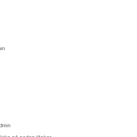
in
dmin