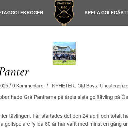
ETAG
GOLFKROGEN
SPELA GOLF
GÄST
Panter
/
/
2025
0 Kommentarer
i
NYHETER
,
Old Boys
,
Uncategoriz
ber hade Grå Pantrarna på årets sista golftävling på Ö
er tävlingen. I år startades det den 24 april och totalt ha
 golfspelare fyllda 60 år har varit med minst en gång un