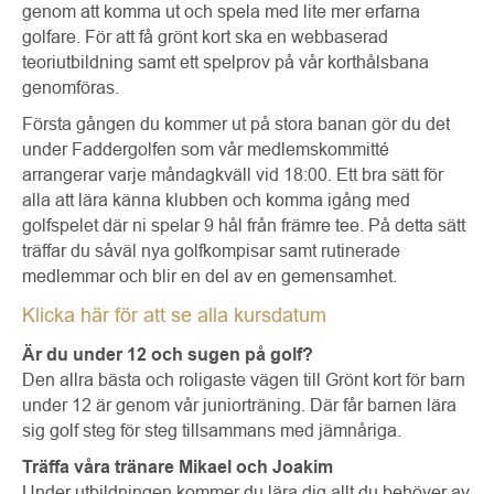
genom att komma ut och spela med lite mer erfarna
golfare. För att få grönt kort ska en webbaserad
teoriutbildning samt ett spelprov på vår korthålsbana
genomföras.
Första gången du kommer ut på stora banan gör du det
under Faddergolfen som vår medlemskommitté
arrangerar varje måndagkväll vid 18:00. Ett bra sätt för
alla att lära känna klubben och komma igång med
golfspelet där ni spelar 9 hål från främre tee. På detta sätt
träffar du såväl nya golfkompisar samt rutinerade
medlemmar och blir en del av en gemensamhet.
Klicka här för att se alla kursdatum
Är du under 12 och sugen på golf?
Den allra bästa och roligaste vägen till Grönt kort för barn
under 12 är genom vår juniorträning. Där får barnen lära
sig golf steg för steg tillsammans med jämnåriga.
Träffa våra tränare Mikael och Joakim
Under utbildningen kommer du lära dig allt du behöver av