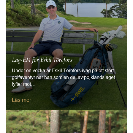
Lag-EM för Eskil Törefors
Under en vecka är Eskil Törefors iväg på ett stort
golfäventyr när han som en del av pojklandslaget
lyfter mot…
Läs mer