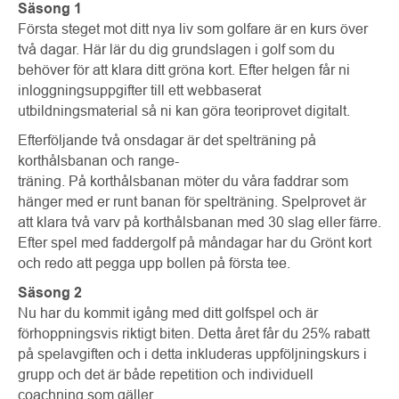
Säsong 1
Första steget mot ditt nya liv som golfare är en kurs över
två dagar. Här lär du dig grundslagen i golf som du
behöver för att klara ditt gröna kort. Efter helgen får ni
inloggningsuppgifter till ett webbaserat
utbildningsmaterial så ni kan göra teoriprovet digitalt.
Efterföljande två onsdagar är det spelträning på
korthålsbanan och range-
träning. På korthålsbanan möter du våra faddrar som
hänger med er runt banan för spelträning. Spelprovet är
att klara två varv på korthålsbanan med 30 slag eller färre.
Efter spel med faddergolf på måndagar har du Grönt kort
och redo att pegga upp bollen på första tee.
Säsong 2
Nu har du kommit igång med ditt golfspel och är
förhoppningsvis riktigt biten. Detta året får du 25% rabatt
på spelavgiften och i detta inkluderas uppföljningskurs i
grupp och det är både repetition och individuell
coachning som gäller.