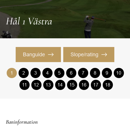
Hål 1 Västra
Banguide
Slope/rating
1
2
3
4
5
6
7
8
9
10
11
12
13
14
15
16
17
18
Baninformation